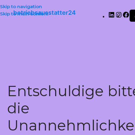
Skip to navigation
betriebsausstatter24
Skip to main content
Entschuldige bitt
die
Unannehmlichkei