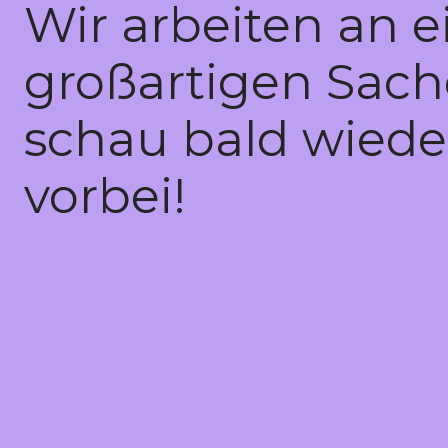
Wir arbeiten an e
großartigen Sach
schau bald wiede
vorbei!