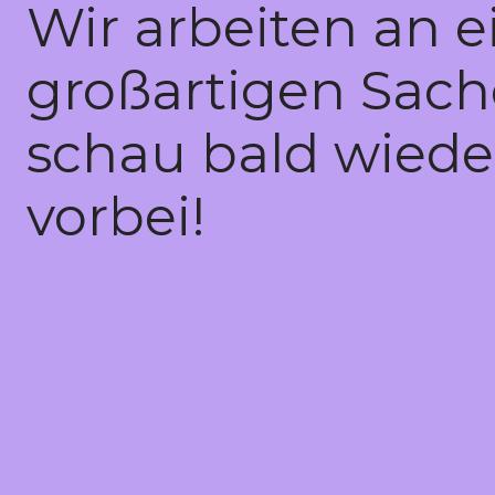
Wir arbeiten an e
großartigen Sach
schau bald wiede
vorbei!