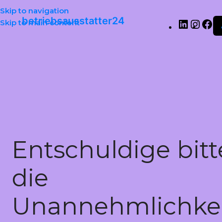
Skip to navigation
betriebsausstatter24
Skip to main content
Entschuldige bitt
die
Unannehmlichkei