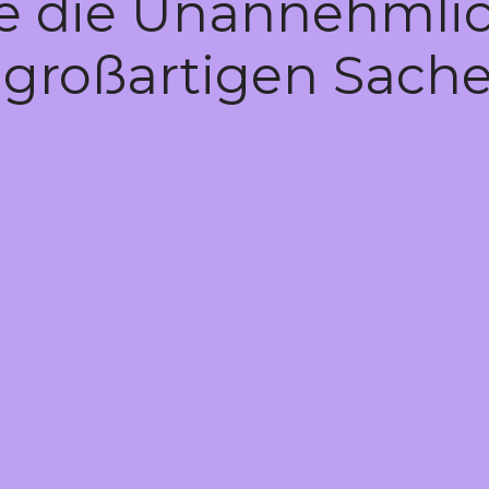
te die Unannehmlic
 großartigen Sache