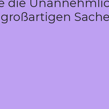
te die Unannehmlic
 großartigen Sache