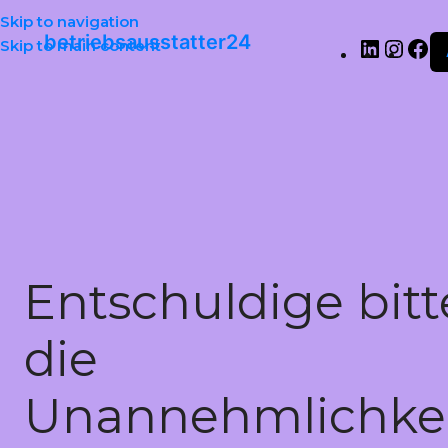
Skip to navigation
betriebsausstatter24
Skip to main content
Entschuldige bitt
die
Unannehmlichkei