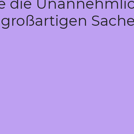
te die Unannehmlic
 großartigen Sache