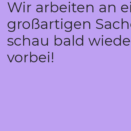
Wir arbeiten an e
großartigen Sach
schau bald wiede
vorbei!